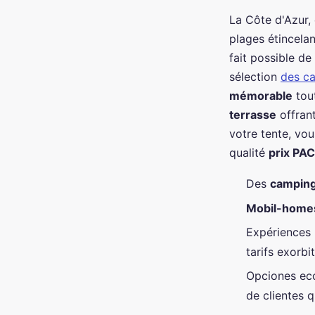
La Côte d'Azur,
plages étincelan
fait possible de
sélection
des c
mémorable
tout
terrasse
offrant
votre tente, vo
qualité
prix PA
Des
camping
Mobil-home
Expériences
tarifs exorbi
Opciones ec
de clientes q