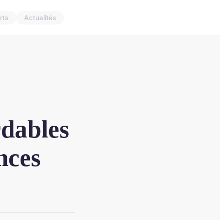
rts
Actualités
dables
nces