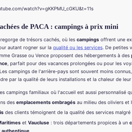
outube.com/watch?v=gKKPMU_cGKU&t=11s
cachées de PACA : campings à prix mini
regorge de trésors cachés, où les
campings
offrent une e
our autant rogner sur la
qualité ou les services
. De petites v
omme Grasse ou Vence proposent des hébergements à des
nce
, parfait pour des vacances prolongées ou pour les vo
 Les campings de l'arrière-pays sont souvent moins connus, 
re par la qualité de leurs installations et la chaleur de leur
s campings familiaux où l'accueil est aussi personnalisé q
ans des
emplacements ombragés
au milieu des oliviers et
is
des clients témoignent de la qualité des services malgré
aritimes
et
Vaucluse
: trois départements propices à un
t authentique
.