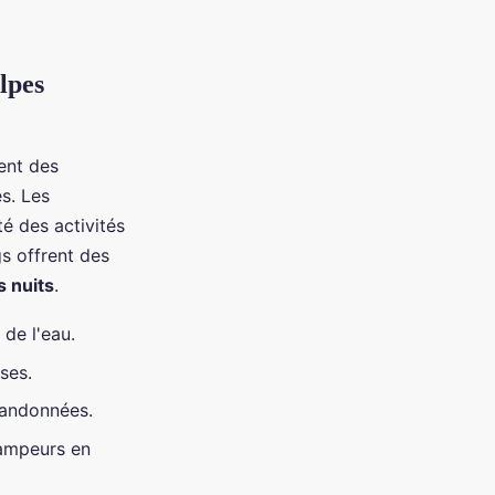
lpes
ent des
s. Les
té des activités
gs offrent des
 nuits
.
de l'eau.
ses.
randonnées.
campeurs en