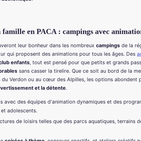
 famille en PACA : campings avec animatio
ouveront leur bonheur dans les nombreux
campings
de la ré
ur qui proposent des animations pour tous les âges. Des
a
club enfants
, tout est pensé pour que petits et grands pas
rables
sans casser la tirelire. Que ce soit au bord de la m
 du Verdon ou au cœur des Alpilles, les options abondent
ivertissement et la détente
.
s avec des équipes d'animation dynamiques et des progra
 et adolescents.
ctures de loisirs telles que des parcs aquatiques, terrains d
de
soirées à thème
, concours sportifs, et ateliers créatifs 