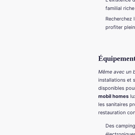
familial rich
Recherchez 
profiter ple
Équipements
Même avec un b
installations et
disponibles pou
mobil homes
lu
les sanitaires p
restauration con
Des campings
électroniques