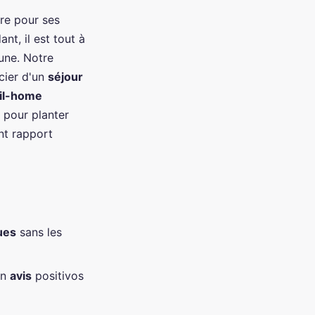
re pour ses
nt, il est tout à
tune. Notre
cier d'un
séjour
il-home
 pour planter
nt rapport
ues
sans les
on
avis
positivos