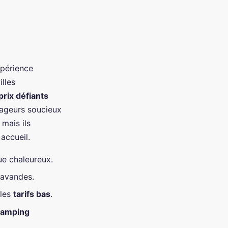
xpérience
illes
prix défiants
yageurs soucieux
mais ils
 accueil.
ue chaleureux.
 lavandes.
 les
tarifs bas
.
camping