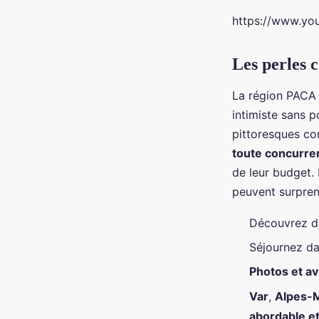
https://www.y
Les perles 
La région PACA 
intimiste sans p
pittoresques c
toute concurre
de leur budget.
peuvent surprend
Découvrez de
Séjournez d
Photos et av
Var
,
Alpes-M
abordable e