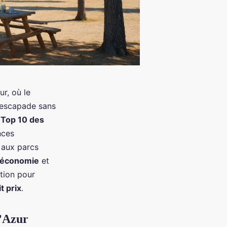
r, où le
e escapade sans
u
Top 10 des
nces
e aux parcs
économie
et
tion pour
t prix
.
d’Azur