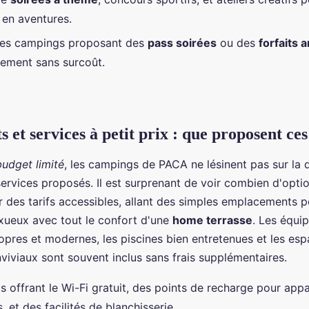
e en aventures.
les campings proposant des
pass soirées
ou des
forfaits 
inement sans surcoût.
 et services à petit prix : que proposent ce
udget limité
, les campings de PACA ne lésinent pas sur la 
 services proposés. Il est surprenant de voir combien d'opti
r des tarifs accessibles, allant des simples emplacements p
xueux avec tout le confort d'une
home terrasse
. Les équi
ropres et modernes, les piscines bien entretenues et les es
viviaux sont souvent inclus sans frais supplémentaires.
 offrant le Wi-Fi gratuit, des points de recharge pour appa
, et des facilités de blanchisserie.