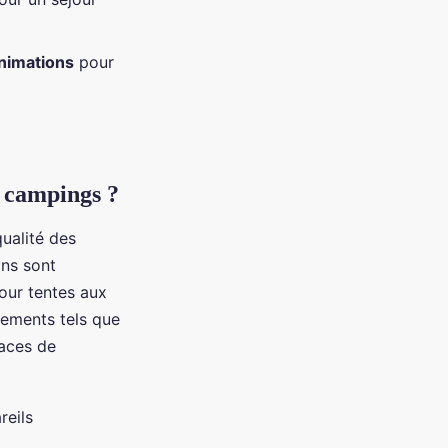
animations
pour
s campings ?
qualité des
ons sont
our tentes aux
pements tels que
paces de
reils