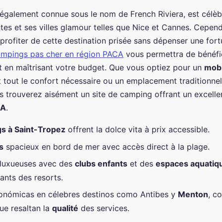
 également connue sous le nom de French Riviera, est célèb
tes et ses villes glamour telles que Nice et Cannes. Cependa
 profiter de cette destination prisée sans dépenser une for
ampings pas cher en région PACA
vous permettra de bénéfi
 en maîtrisant votre budget. Que vous optiez pour un
mob
 tout le confort nécessaire ou un emplacement traditionnel
us trouverez aisément un site de camping offrant un excelle
CA
.
s à Saint-Tropez
offrent la dolce vita à prix accessible.
s
spacieux en bord de mer avec accès direct à la plage.
 luxueuses avec des
clubs enfants
et des
espaces aquatiq
tants des resorts.
onómicas en célebres destinos como Antibes y
Menton
, c
ue resaltan la
qualité
des services.