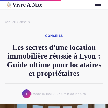
Vivre A Nice
Accueil
›
Conseils
CONSEILS
Les secrets d'une location
immobilière réussie à Lyon :
Guide ultime pour locataires
et propriétaires
France
15 mai 2024
5 min de lecture
F