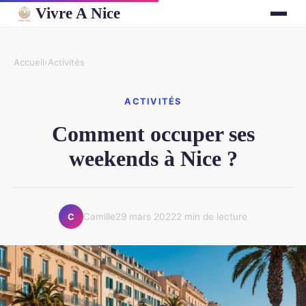
Vivre A Nice
Accueil
›
Activités
ACTIVITÉS
Comment occuper ses
weekends à Nice ?
Camille
29 mars 2022
2 min de lecture
C